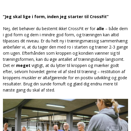
”Jeg skal lige i form, inden jeg starter til CrossFit”
Nej, det behøver du bestemt ikke! CrossFit er for
alle
– både dem
i god form og dem i mindre god form, og træningen kan altid
tilpasses dit niveau. Er du helt ny i træningsmæssig sammenhæng
anbefaler vi, at du tager den med ro i starten og træner 2-3 gange
om ugen. Efterhånden som kroppen og kondien vænner sig til
træningsformen, kan du øge antallet af træningsdage langsomt.
Det er
meget
vigtigt, at du lytter til kroppen og mærker godt
efter, selvom hovedet gerne vil af sted til træning – restitution af
kroppens muskler er altafgørende for en positiv udvikling og gode
resultater. Brug din sunde fornuft og glæd dig endnu mere til
næste gang du skal af sted.